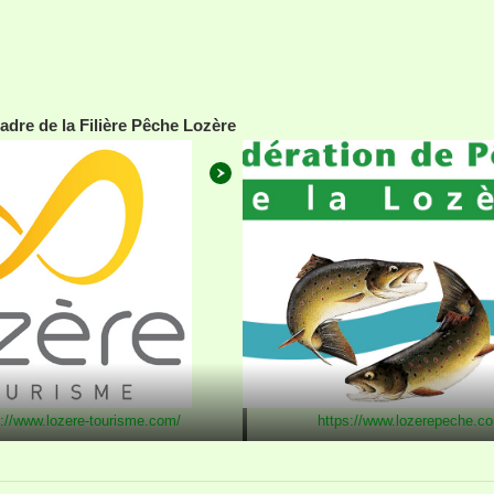
cadre de la Filière Pêche Lozère
s://www.lozere-tourisme.com/
https://www.lozerepeche.c