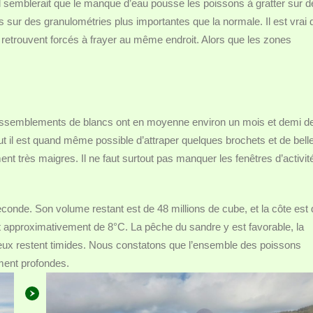
 semblerait que le manque d’eau pousse les poissons à gratter sur d
s sur des granulométries plus importantes que la normale. Il est vrai 
retrouvent forcés à frayer au même endroit. Alors que les zones
 rassemblements de blancs ont en moyenne environ un mois et demi d
 il est quand même possible d’attraper quelques brochets et de bell
nt très maigres. Il ne faut surtout pas manquer les fenêtres d’activit
econde. Son volume restant est de 48 millions de cube, et la côte est
st approximativement de 8°C. La pêche du sandre y est favorable, la
 eux restent timides. Nous constatons que l’ensemble des poissons
ment profondes.