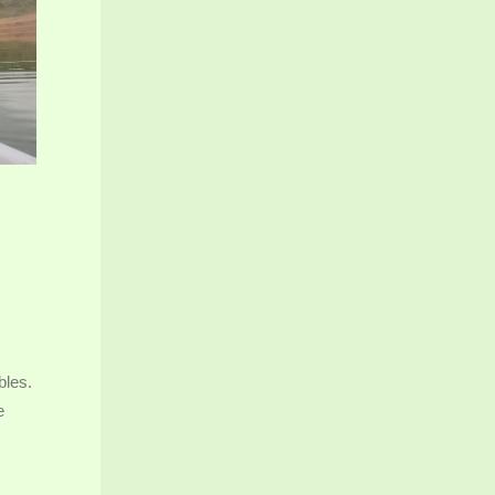
bles.
e