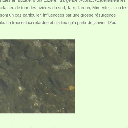
 situés en altitude, Mont Lozère, Margeride, Aubrac. Actuellement les
 cela sera le tour des rivières du sud, Tarn, Tarnon, Mimente, … où les
sont un cas particulier. Influencées par une grosse résurgence
. La fraie est ici retardée et n’a lieu qu’à partir de janvier. D’où