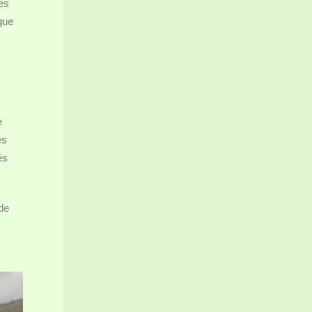
es
que
e
es
és
 de