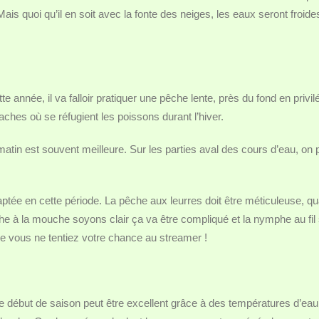
ais quoi qu’il en soit avec la fonte des neiges, les eaux seront froide
nnée, il va falloir pratiquer une pêche lente, près du fond en privil
ches où se réfugient les poissons durant l’hiver.
matin est souvent meilleure. Sur les parties aval des cours d’eau, on 
aptée en cette période. La pêche aux leurres doit être méticuleuse, qu
he à la mouche soyons clair ça va être compliqué et la nymphe au fil
e vous ne tentiez votre chance au streamer !
e début de saison peut être excellent grâce à des températures d’eau