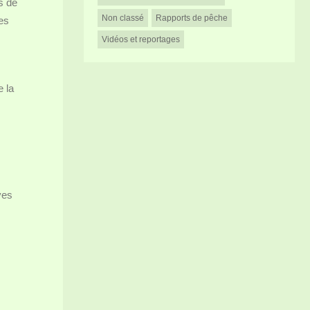
s de
Non classé
Rapports de pêche
nes
Vidéos et reportages
 la
ves