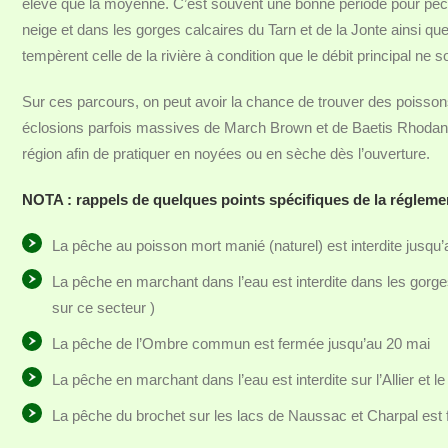
élevé que la moyenne. C’est souvent une bonne période pour pêc
neige et dans les gorges calcaires du Tarn et de la Jonte ainsi que
tempèrent celle de la rivière à condition que le débit principal ne 
Sur ces parcours, on peut avoir la chance de trouver des poissons 
éclosions parfois massives de March Brown et de Baetis Rhodani.
région afin de pratiquer en noyées ou en sèche dès l’ouverture.
NOTA : rappels de quelques points spécifiques de la régleme
La pêche au poisson mort manié (naturel) est interdite jusqu’a
La pêche en marchant dans l’eau est interdite dans les gorges 
sur ce secteur )
La pêche de l’Ombre commun est fermée jusqu’au 20 mai
La pêche en marchant dans l’eau est interdite sur l’Allier e
La pêche du brochet sur les lacs de Naussac et Charpal est