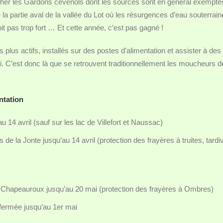
her les Gardons cévenols dont les sources sont en général exempte
 la partie aval de la vallée du Lot où les résurgences d’eau souterrai
soit pas trop fort … Et cette année, c’est pas gagné !
plus actifs, installés sur des postes d’alimentation et assister à des
 C’est donc là que se retrouvent traditionnellement les moucheurs de
ntation
u 14 avril (sauf sur les lac de Villefort et Naussac)
de la Jonte jusqu’au 14 avril (protection des frayères à truites, tardi
t le Chapeauroux jusqu’au 20 mai (protection des frayères à Ombres)
 fermée jusqu’au 1er mai