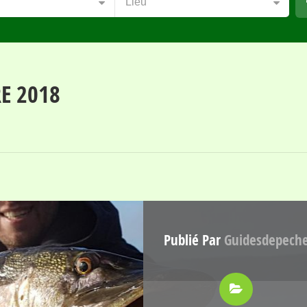
Lieu
E 2018
Publié Par
Guidesdepech