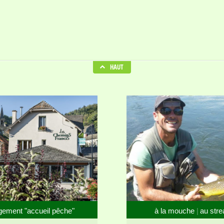
HAUT
gement "accueil pêche"
à la mouche
au str