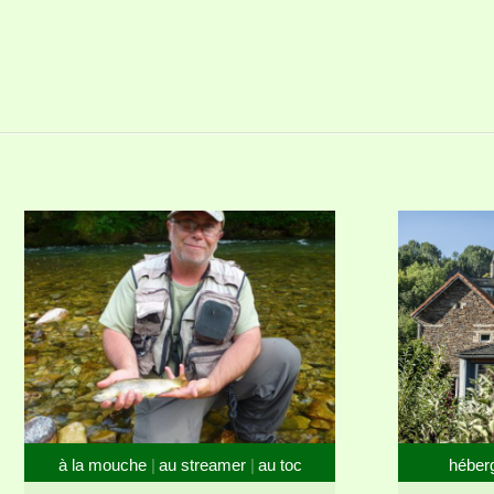
à la mouche
au streamer
au toc
héber