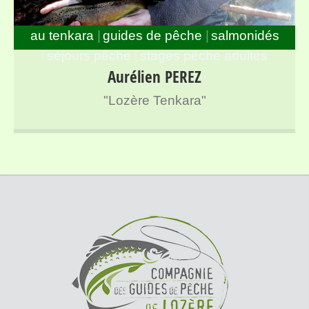
au tenkara
guides de pêche
salmonidés
séjours pêche
stages pêche adultes
Guide de pêche à la mouche spécialisé en Tenkara sur
Aurélien PEREZ
l’ensemble des rivières de Lozère
"Lozère Tenkara"