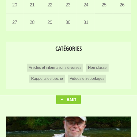
20
21
22
23
24
25
26
27
28
29
30
31
CATÉGORIES
Articles et informations diverses
Non classé
Rapports de pêche
Vidéos et reportages
HAUT