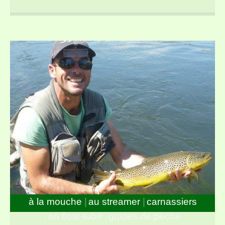
du parcours « no-kill » de Bagnols les Bains
à la mouche
au streamer
carnassiers
en float-tube
guides de pêche