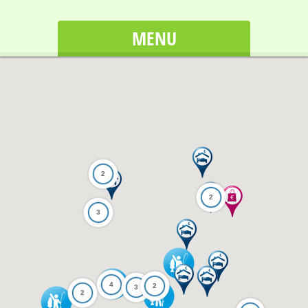
MENU
2
2
3
4
2
3
2