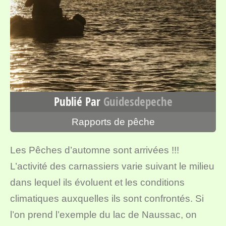
Publié Par
Guidesdepeche
Rapports de pêche
Les Pêches d’automne sont arrivées !!!
L’activité des carnassiers varie suivant le milieu
dans lequel ils évoluent et les conditions
climatiques auxquelles ils sont confrontés. Si
l’on prend l’exemple du lac de Naussac, on