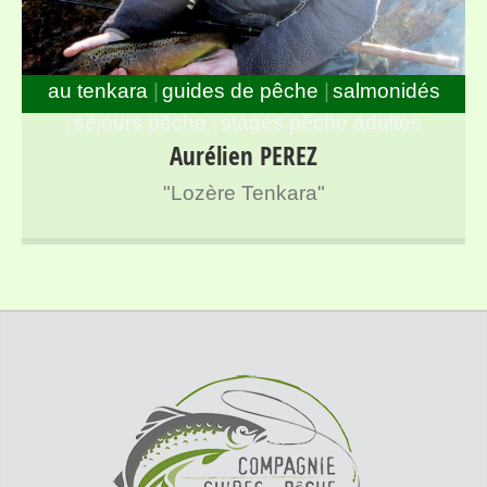
au tenkara
guides de pêche
salmonidés
séjours pêche
stages pêche adultes
Guide de pêche à la mouche spécialisé en Tenkara sur
Aurélien PEREZ
l’ensemble des rivières de Lozère
"Lozère Tenkara"