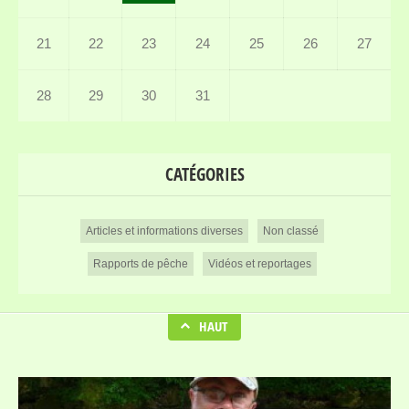
21
22
23
24
25
26
27
28
29
30
31
CATÉGORIES
Articles et informations diverses
Non classé
Rapports de pêche
Vidéos et reportages
HAUT