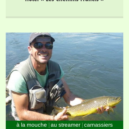
vallée du Lot, entre Mont Lozère et Margeride, au bord
du parcours « no-kill » de Bagnols les Bains
à la mouche
au streamer
carnassiers