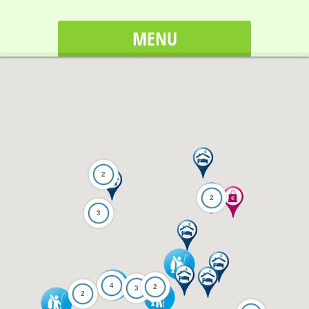
MENU
2
2
3
4
2
3
2