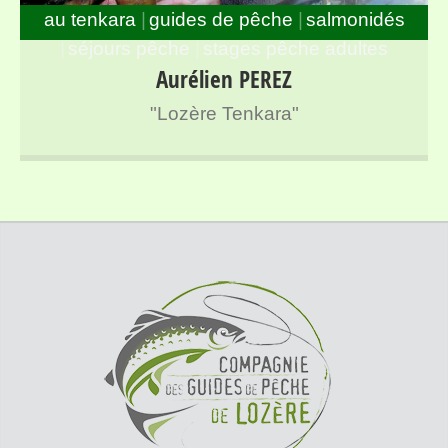
au tenkara
guides de pêche
salmonidés
séjours pêche
stages pêche adultes
Guide de pêche à la mouche spécialisé en Tenkara sur
Aurélien PEREZ
l’ensemble des rivières de Lozère
"Lozère Tenkara"