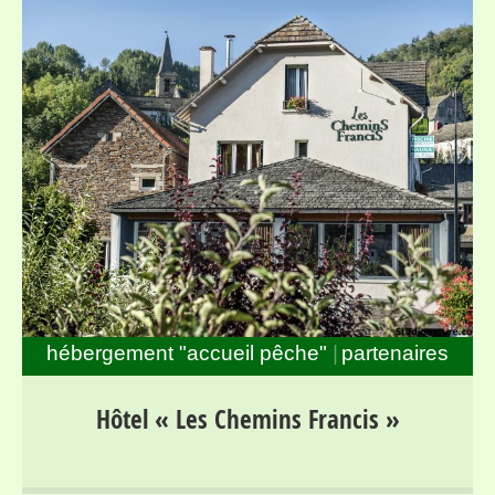
hébergement "accueil pêche"
partenaires
Séjours pour randonneurs et pêcheurs dans la haute
Hôtel « Les Chemins Francis »
vallée du Lot, entre Mont Lozère et Margeride, au bord
du parcours « no-kill » de Bagnols les Bains