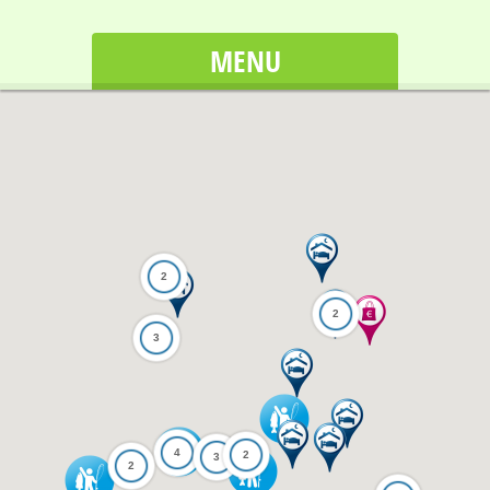
MENU
2
2
3
4
2
3
2