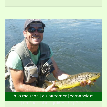
du parcours « no-kill » de Bagnols les Bains
à la mouche
au streamer
carnassiers
en float-tube
guides de pêche