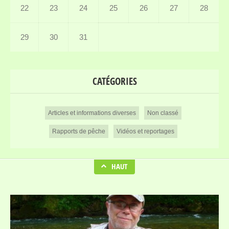
22
23
24
25
26
27
28
29
30
31
CATÉGORIES
Articles et informations diverses
Non classé
Rapports de pêche
Vidéos et reportages
HAUT