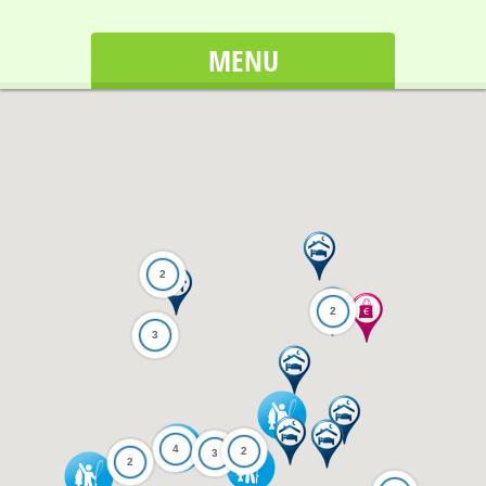
MENU
2
2
3
4
2
3
2