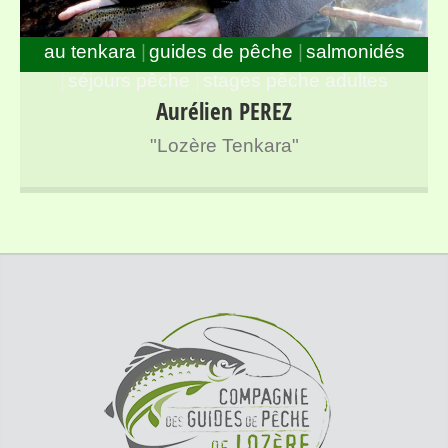
au tenkara
guides de pêche
salmonidés
séjours pêche
stages pêche adultes
Guide de pêche à la mouche spécialisé en Tenkara sur
Aurélien PEREZ
l’ensemble des rivières de Lozère
"Lozère Tenkara"