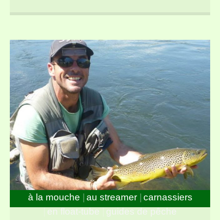
du parcours « no-kill » de Bagnols les Bains
à la mouche
au streamer
carnassiers
en float-tube
guides de pêche