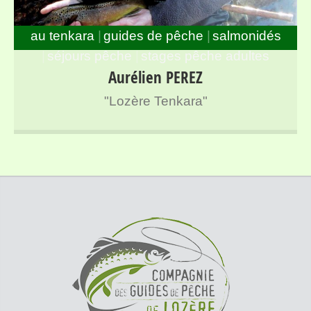
au tenkara
guides de pêche
salmonidés
séjours pêche
stages pêche adultes
Guide de pêche à la mouche spécialisé en Tenkara sur
Aurélien PEREZ
l’ensemble des rivières de Lozère
"Lozère Tenkara"