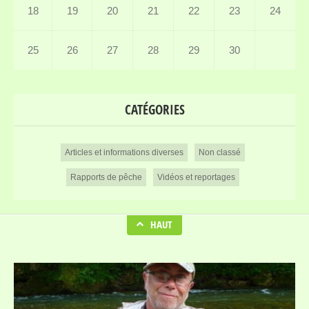
18
19
20
21
22
23
24
25
26
27
28
29
30
CATÉGORIES
Articles et informations diverses
Non classé
Rapports de pêche
Vidéos et reportages
HAUT