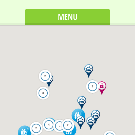
MENU
2
2
3
4
2
3
2