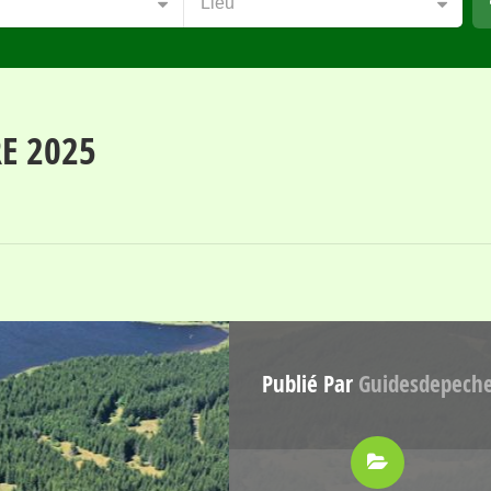
Lieu
E 2025
Publié Par
Guidesdepech