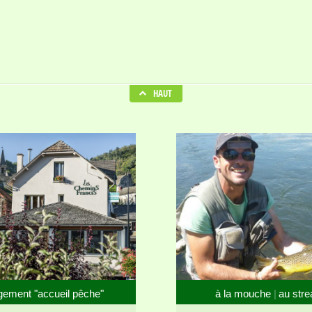
HAUT
gement "accueil pêche"
à la mouche
au str