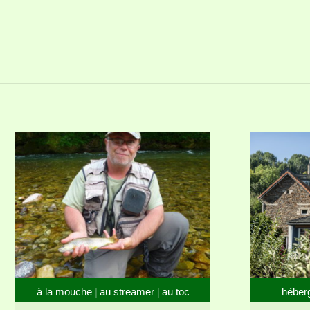
à la mouche
au streamer
au toc
héber