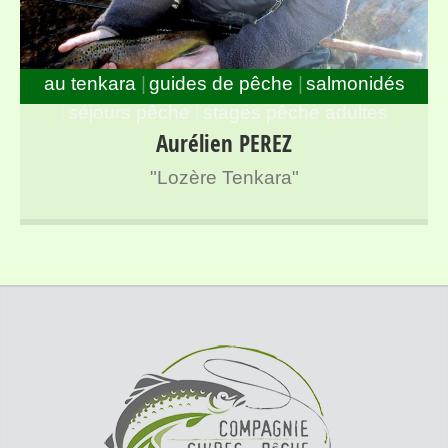
au tenkara
guides de pêche
salmonidés
séjours pêche
stages pêche adultes
Guide de pêche à la mouche spécialisé en Tenkara sur
Aurélien PEREZ
l’ensemble des rivières de Lozère
"Lozère Tenkara"