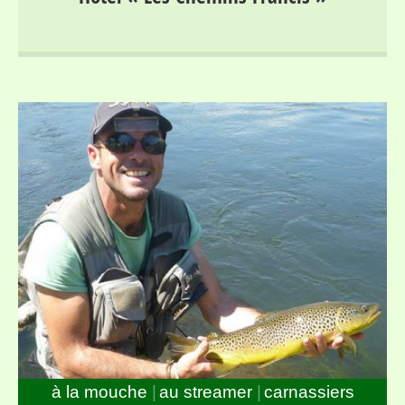
vallée du Lot, entre Mont Lozère et Margeride, au bord
du parcours « no-kill » de Bagnols les Bains
à la mouche
au streamer
carnassiers