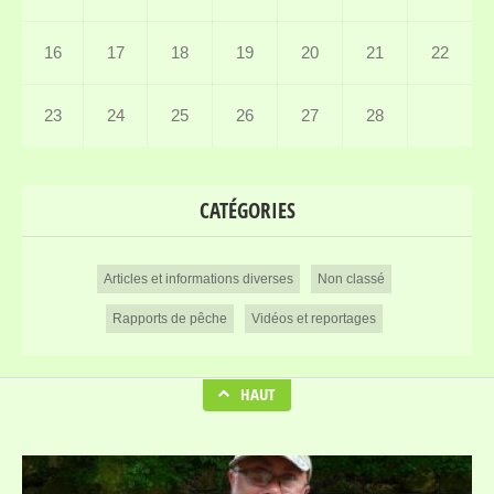
16
17
18
19
20
21
22
23
24
25
26
27
28
CATÉGORIES
Articles et informations diverses
Non classé
Rapports de pêche
Vidéos et reportages
HAUT