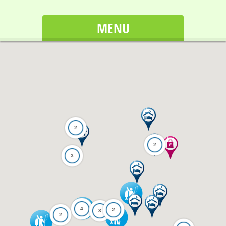
MENU
2
2
3
4
2
3
2