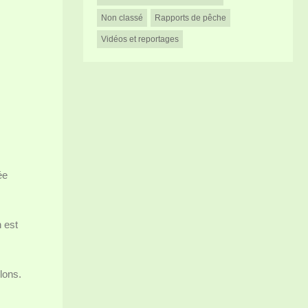
Non classé
Rapports de pêche
Vidéos et reportages
ée
n est
lons.