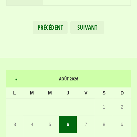
PRÉCÉDENT
SUIVANT
AOÛT 2026
L
M
M
J
V
S
D
1
2
3
4
5
6
7
8
9