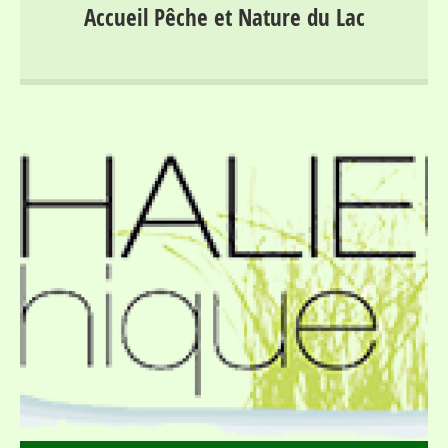
Descriptif : Le lac de Villefort (mis en eau en 1964) est
Accueil Pêche et Nature du Lac
un lac de 135 hectares et de plus de 35 millions de m³,
situé au coeur des Cévennes lozériennes, à une altitude
de 610 mètres. Il est classé » Grand Lac Intérieur de
Montagne en 1ere catégorie piscicole et offre un
potentiel salmonicole de premier plan. Il est peuplée de
truites fario lacustres qui ont fait sa réputation ainsi que
de grosses truites arc-en-ciel mais aussi de perches et
autres poissons « blancs » (gardons, chevesnes, …).
De nombreuses criques et des endroits inaccessibles
du bords , font que la pêche en barques revêt ici un
intérêt majeur. La pêche est organisée au tour d’un
bâtiment dit « Maison de la Pêche » ou « Accueil Pêche
et Nature du Lac de Villefort ». Services : Location de
barques motorisées (réservées à la pêche) Vente de
matériel et équipements pêche Appâts naturels Cartes
de pêche Bar – Restaurant Animations pêche (juillet –
août) Conseils et informations aux pêcheurs Langues :