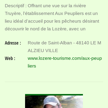
Descriptif : Offrant une vue sur la rivière
Truyère, l’établissement Aux Peupliers est un
lieu idéal d’accueil pour les pêcheurs désirant
découvrir le nord de la Lozère, avec un
parcours « no-kill » Toc & Mouche à proximité
Adresse :
Route de Saint-Alban - 48140 LE M
immédiate…
ALZIEU VILLE
Web :
www.lozere-tourisme.com/aux-peup
liers
VOIR DÉTAIL