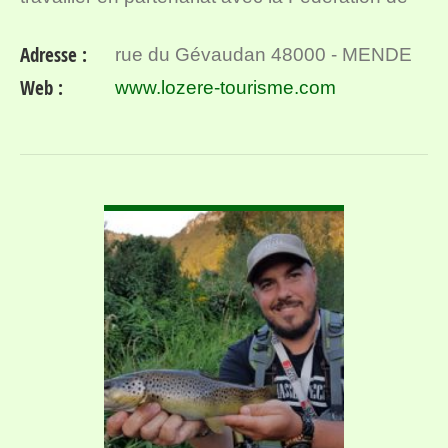
Pêche de Lozère et la Compagnie des Guides.
Adresse :
rue du Gévaudan 48000 - MENDE
Cette démarche d…
Web :
www.lozere-tourisme.com
VOIR DÉTAIL