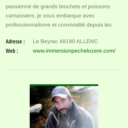
passionné de grands brochets et poissons
carnassiers, je vous embarque avec
professionnalisme et convivialité depuis les
lacs sauvages de Lozère. Du bord ou en
Adresse :
Le Beyrac 48190 ALLENC
bateau, venez découvrir des pêches aux
Web :
www.immersionpechelozere.com/
leurres…
VOIR DÉTAIL