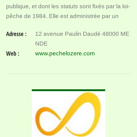
publique, et dont les statuts sont fixés par la loi-
pêche de 1984. Elle est administrée par un
Conseil d’Administration de 15 membres, tous
Adresse :
12 avenue Paulin Daudé 48000 ME
bénévoles, élus tous…
NDE
Web :
www.pechelozere.com
VOIR DÉTAIL