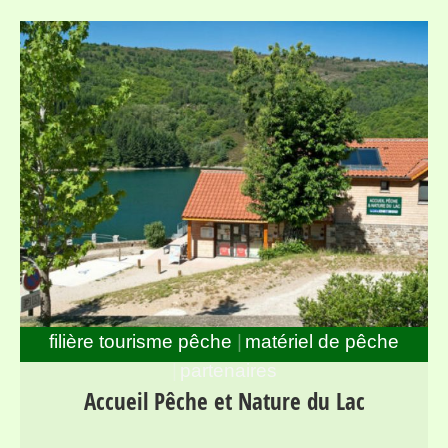
filière tourisme pêche
matériel de pêche
partenaires
Descriptif : Le lac de Villefort (mis en eau en 1964) est
Accueil Pêche et Nature du Lac
un lac de 135 hectares et de plus de 35 millions de m³,
situé au coeur des Cévennes lozériennes, à une altitude