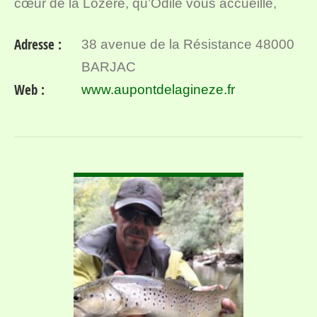
cœur de la Lozère, qu’Odile vous accueille,
pour une ou plusieurs nuits, en chambres &
Adresse :
38 avenue de la Résistance 48000
table d…
BARJAC
Web :
www.aupontdelagineze.fr
VOIR DÉTAIL