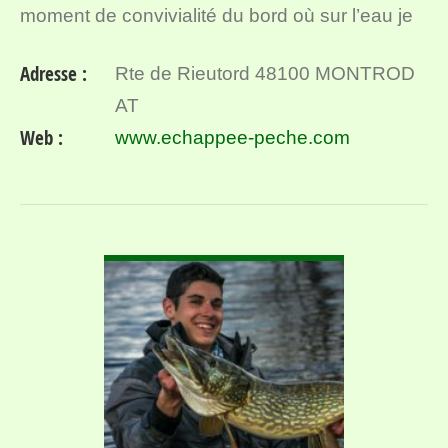
moment de convivialité du bord où sur l’eau je
vous accompagnerai et mettrai toutes les
Adresse :
Rte de Rieutord 48100 MONTROD
chances de votre côté…
AT
Web :
www.echappee-peche.com
VOIR DÉTAIL