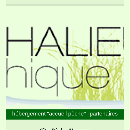
de 610 mètres. Il est classé » Grand Lac Intérieur de
Montagne en 1ere catégorie piscicole et offre un
potentiel salmonicole de premier plan. Il est peuplée de
truites fario lacustres qui ont fait sa réputation ainsi que
de grosses truites arc-en-ciel mais aussi de perches et
autres poissons « blancs » (gardons, chevesnes, …).
De nombreuses criques et des endroits inaccessibles
du bords , font que la pêche en barques revêt ici un
intérêt majeur. La pêche est organisée au tour d’un
bâtiment dit « Maison de la Pêche » ou « Accueil Pêche
et Nature du Lac de Villefort ». Services : Location de
barques motorisées (réservées à la pêche) Vente de
matériel et équipements pêche Appâts naturels Cartes
de pêche Bar – Restaurant Animations pêche (juillet –
août) Conseils et informations aux pêcheurs Langues :
hébergement "accueil pêche"
partenaires
Français et Anglais
Gîte de Pêche proche du Grand Lac de Naussac et des