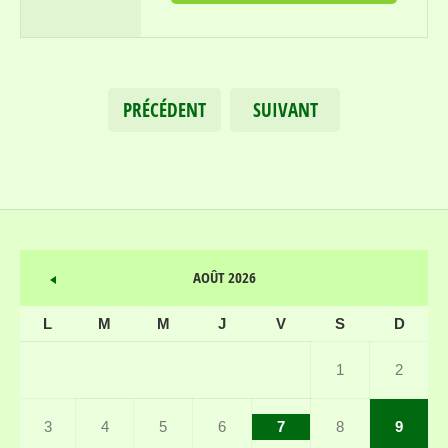
PRÉCÉDENT
SUIVANT
AOÛT 2026
L
M
M
J
V
S
D
1
2
3
4
5
6
7
8
9