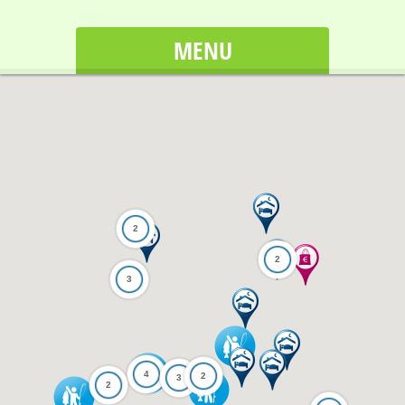
MENU
2
2
3
4
2
3
2