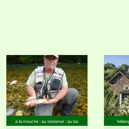
à la mouche
au streamer
au toc
héber