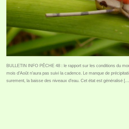
BULLETIN INFO PÊCHE 48 : le rapport sur les conditions du momen
mois d’Août n’aura pas suivi la cadence. Le manque de précipita
surement, la baisse des niveaux d’eau. Cet état est généralisé […