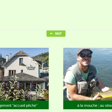
HAUT
gement "accueil pêche"
à la mouche
au str