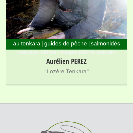
au tenkara
guides de pêche
salmonidés
séjours pêche
stages pêche adultes
Guide de pêche à la mouche spécialisé en Tenkara sur
Aurélien PEREZ
l’ensemble des rivières de Lozère
"Lozère Tenkara"