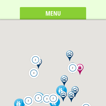
MENU
2
2
3
4
2
3
2