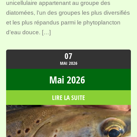
unicellulaire appartenant au groupe des
diatomées, l’un des groupes les plus diversifiés
et les plus répandus parmi le phytoplancton
d’eau douce. […]
07
MAI
2026
Mai 2026
LIRE LA SUITE