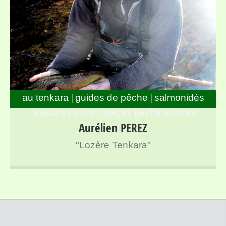
au tenkara
guides de pêche
salmonidés
séjours pêche
stages pêche adultes
Guide de pêche à la mouche spécialisé en Tenkara sur
Aurélien PEREZ
l’ensemble des rivières de Lozère
"Lozère Tenkara"