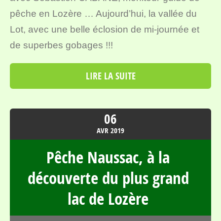
pêche en Lozère … Aujourd’hui, la vallée du
Lot, avec une belle éclosion de mi-journée et
de superbes gobages !!!
LIRE LA SUITE
06
AVR
2019
Pêche Naussac, à la
découverte du plus grand
lac de Lozère