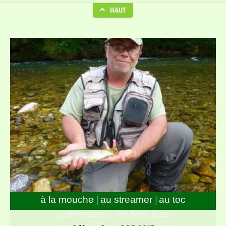
HAUT
à la mouche
au streamer
au toc
carnassiers
en float-tube
Guide de pêche spécialisé mouche (et toc) installé au