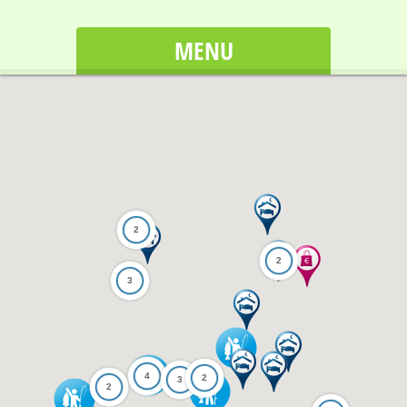
MENU
2
2
3
4
2
3
2