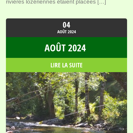
rivières lozériennes étaient placées […]
04
AOÛT
2024
AOÛT 2024
LIRE LA SUITE