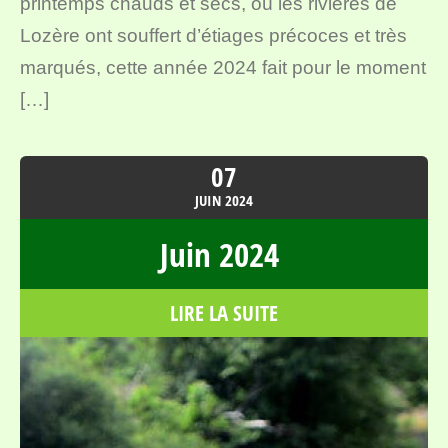
printemps chauds et secs, où les rivières de
Lozère ont souffert d’étiages précoces et très
marqués, cette année 2024 fait pour le moment
[…]
07
JUIN
2024
Juin 2024
LIRE LA SUITE