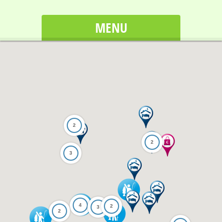
MENU
2
2
3
4
2
3
2