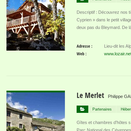
Descriptif : Découvrez nos t
Cyprien » dans le petit villa
deux pas du Bleymard. De 
Adresse :
Lieu-dit les A
Web :
www.lozair.ne
VOIR DÉTAIL
Le Merlet
Philippe G
Partenaires
Héber
Gîtes et chambres d’hôtes s
Parc National des Cévenne