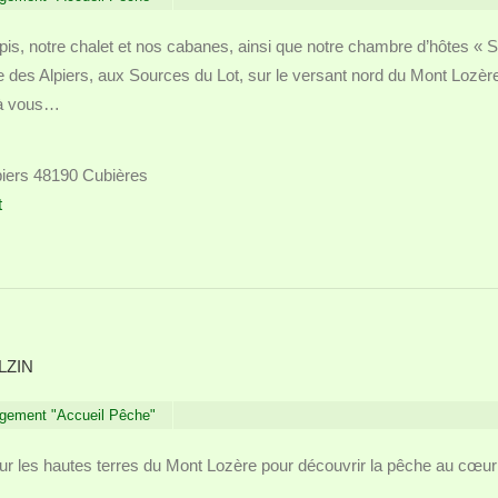
ipis, notre chalet et nos cabanes, ainsi que notre chambre d’hôtes « S
ge des Alpiers, aux Sources du Lot, sur le versant nord du Mont Lozère
là vous…
lpiers 48190 Cubières
t
ALZIN
gement "Accueil Pêche"
ur les hautes terres du Mont Lozère pour découvrir la pêche au cœur
s