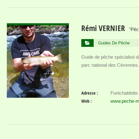
VOIR DÉTAIL
Rémi VERNIER
"Pêc
Guides De Pêche
Guide de pêche spécialisé d
parc national des Cévennes.
Adresse :
Fontchaldet
Web :
www.peche-m
VOIR DÉTAIL