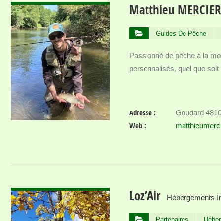
Matthieu MERCIER
Guides De Pêche
Passionné de pêche à la mou
personnalisés, quel que soit
Adresse :
Goudard 481
Web :
matthieumerc
VOIR DÉTAIL
Loz’Air
Hébergements Ins
Partenaires
Héber