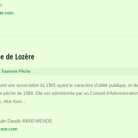
ès
tte.com
e de Lozère
re Tourisme Pêche
est une association loi 1901 ayant le caractère d’utilité publique, et do
 loi-pêche de 1984. Elle est administrée par un Conseil d’Administratio
s, élus tous…
aulin Daudé 48000 MENDE
zere.com