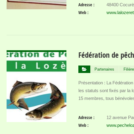
Adresse :
48400 Cocur
Web :
www.lalozere
VOIR DÉTAIL
Fédération de pêch
Partenaires
Filiè
Présentation : La Fédération 
les statuts sont fixés par la
15 membres, tous bénévole
Adresse :
12 avenue P
Web :
www.pechelo